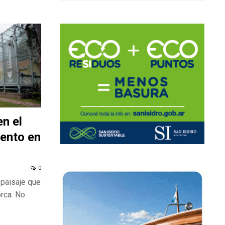
en el
ento en
0
 paisaje que
orca. No