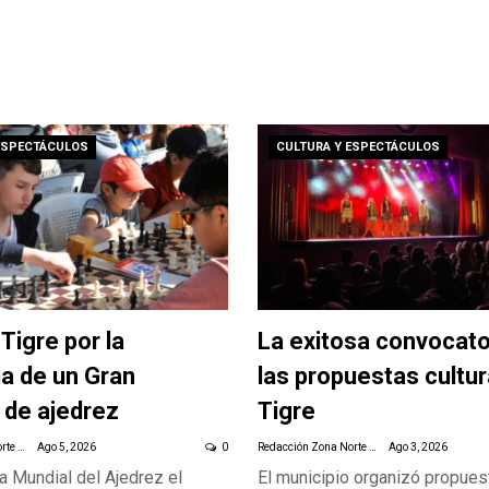
ESPECTÁCULOS
CULTURA Y ESPECTÁCULOS
 Tigre por la
La exitosa convocato
a de un Gran
las propuestas cultur
 de ajedrez
Tigre
Redacción Zona Norte Daily
Ago 5, 2026
0
Redacción Zona Norte Daily
Ago 3, 2026
a Mundial del Ajedrez el
El municipio organizó propues