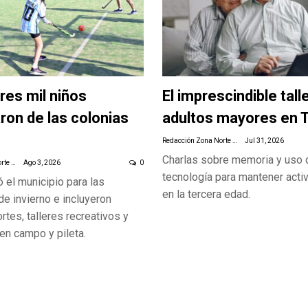
res mil niños
El imprescindible tall
aron de las colonias
adultos mayores en T
Redacción Zona Norte Daily
Jul 31, 2026
Charlas sobre memoria y uso 
Redacción Zona Norte Daily
Ago 3, 2026
0
tecnología para mantener acti
 el municipio para las
en la tercera edad.
e invierno e incluyeron
rtes, talleres recreativos y
en campo y pileta.