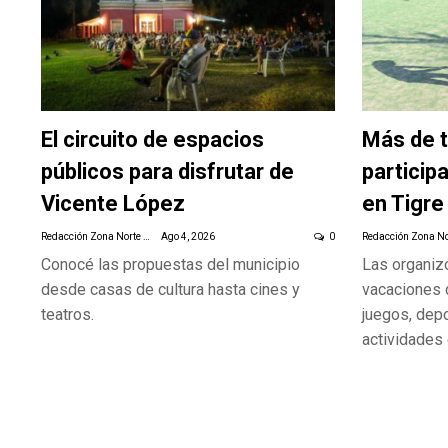
El circuito de espacios
Más de t
públicos para disfrutar de
particip
Vicente López
en Tigre
Redacción Zona Norte Daily
Ago 4, 2026
0
Conocé las propuestas del municipio
Las organizó
desde casas de cultura hasta cines y
vacaciones d
teatros.
juegos, depo
actividades 