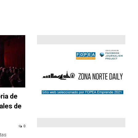
ria de
ales de
0
tas