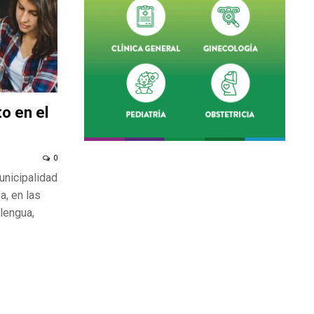
o en el
0
unicipalidad
a, en las
lengua,
.