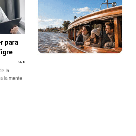
er para
igre
0
de la
va la mente