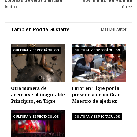
colonias de verano en San
Movimiento, en Vicente
Isidro
López
También Podría Gustarte
Más Del Autor
CULTURA Y ESPECTÁCULOS
CULTURA Y ESPECTÁCULOS
Otra manera de
Furor en Tigre por la
acercarse al inagotable
presencia de un Gran
Principito, en Tigre
Maestro de ajedrez
CULTURA Y ESPECTÁCULOS
CULTURA Y ESPECTÁCULOS