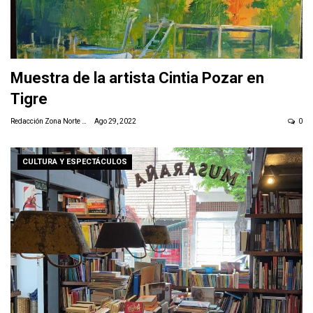
Muestra de la artista Cintia Pozar en
Tigre
Redacción Zona Norte Daily
Ago 29, 2022
0
CULTURA Y ESPECTÁCULOS