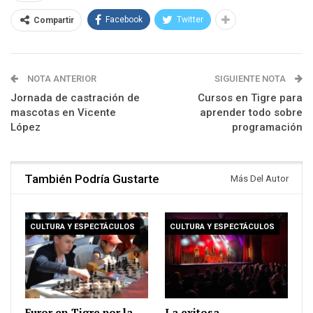
Facebook
Twitter
Compartir
NOTA ANTERIOR
SIGUIENTE NOTA
Jornada de castración de
Cursos en Tigre para
mascotas en Vicente
aprender todo sobre
López
programación
También Podría Gustarte
Más Del Autor
CULTURA Y ESPECTÁCULOS
CULTURA Y ESPECTÁCULOS
Furor en Tigre por la
La exitosa