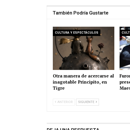
También Podría Gustarte
CULTURA Y ESPECTÁCULOS
CULT
Otra manera de acercarse al
Furo
inagotable Principito, en
pres
Tigre
Maes
ANTERIOR
SIGUIENTE
DEJA UNA RESPUESTA