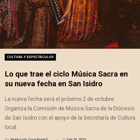
CULTURA Y ESPECTÁCULOS
Lo que trae el ciclo Música Sacra en
su nueva fecha en San Isidro
La nueva fecha será el próximo 2 de octubre.
Organiza la Comisión de Música Sacra de la Diócesis
de San Isidro con el apoyo de la Secretaría de Cultura
local.
El
Sep 29, 2022
Por
Redacción Zona Norte Daily