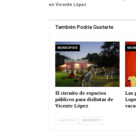
en Vicente López
También Podría Gustarte
MUNICIPIOS
MUNI
El circuito de espacios
Las 
públicos para disfrutar de
Lope
Vicente López
vaca
ANTERIOR
SIGUIENTE