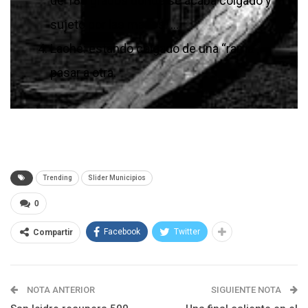
de 180 grados donde se acaba colgado y
sujeto por las manos. …
Laché: estando colgado de una “rama”,
pasar a otra.
Trending
Slider Municipios
0
Facebook
Twitter
Compartir
NOTA ANTERIOR
SIGUIENTE NOTA