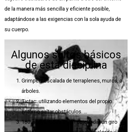
de la manera más sencilla y eficiente posible,
adaptándose a las exigencias con la sola ayuda de
su cuerpo.
Algunos saltos básicos
de esta disciplina
Grimpeo: escalada de terraplenes, muros, o
árboles.
Tictac: utilizando elementos del propio
entorno saltar obstáculos. …
180: apoyándose en un objeto dar un giro