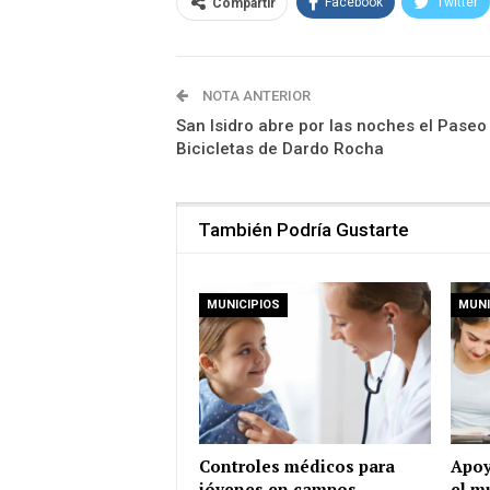
Facebook
Twitter
Compartir
NOTA ANTERIOR
San Isidro abre por las noches el Paseo
Bicicletas de Dardo Rocha
También Podría Gustarte
MUNICIPIOS
MUNI
Controles médicos para
Apoy
jóvenes en campos
el m