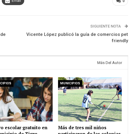
Email
0
SIGUIENTE NOTA
 de
Vicente López publicó la guía de comercios pet
friendly
Más Del Autor
CIPIOS
MUNICIPIOS
o escolar gratuito en
Más de tres mil niños
unicipio de Tigre
participaron de las colonias