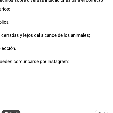
vecinos sobre diversas indicaciones para el correcto
arios:
blica;
 cerradas y lejos del alcance de los animales;
olección.
 pueden comuncarse por Instagram: