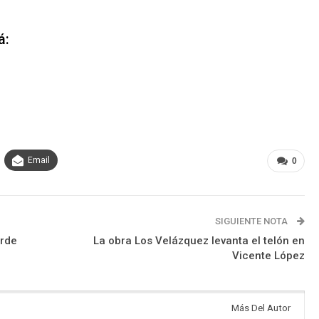
á
:
Email
0
SIGUIENTE NOTA
erde
La obra Los Velázquez levanta el telón en
Vicente López
Más Del Autor