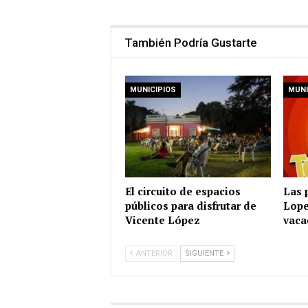
También Podría Gustarte
MUNICIPIOS
MUNI
El circuito de espacios
Las 
públicos para disfrutar de
Lope
Vicente López
vaca
ANTERIOR
SIGUIENTE