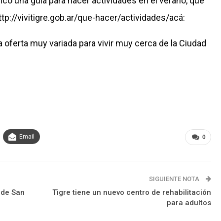
licó una guía para hacer actividades en el verano, que
ttp://vivitigre.gob.ar/que-hacer/actividades/
acá:
 oferta muy variada para vivir muy cerca de la Ciudad
Email
0
SIGUIENTE NOTA
 de San
Tigre tiene un nuevo centro de rehabilitación
para adultos