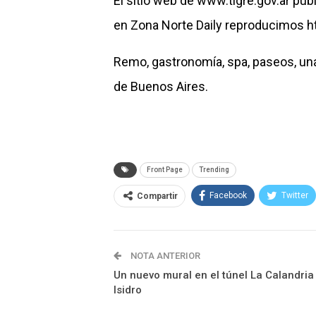
El sitio web de www.tigre.gov.ar pub
en Zona Norte Daily reproducimos
h
Remo, gastronomía, spa, paseos, una
de Buenos Aires.
Front Page
Trending
Facebook
Twitter
Compartir
NOTA ANTERIOR
Un nuevo mural en el túnel La Calandria
Isidro