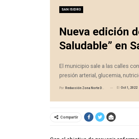
SAN ISIDRO
Nueva edición 
Saludable” en S
El municipio sale a las calles co
presión arterial, glucemia, nutric
El
Oct 1, 2022
Por
Redacción Zona Norte Daily
Compartir