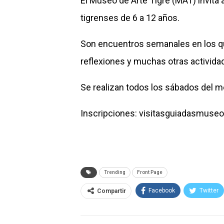
El Museo de Arte Tigre (MAT) invita a 
tigrenses de 6 a 12 años.
Son encuentros semanales en los que
reflexiones y muchas otras actividad
Se realizan todos los sábados del me
Inscripciones: visitasguiadasmuseo
Trending
Front Page
Facebook
Twitter
Compartir