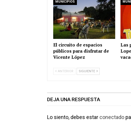
MUNICIPIOS
MUNI
El circuito de espacios
Las 
públicos para disfrutar de
Lope
Vicente López
vaca
ANTERIOR
SIGUIENTE
DEJA UNA RESPUESTA
Lo siento, debes estar
conectado
pa